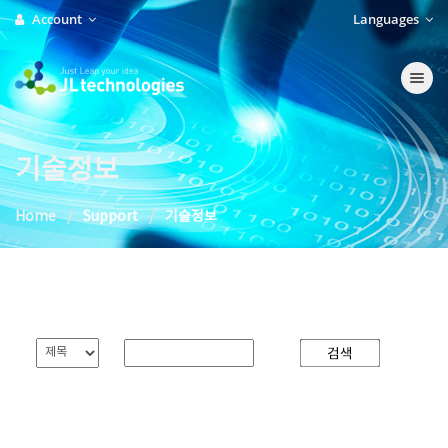
Account
Languages
Toggle na
기술정보
Home
Support
기술정보